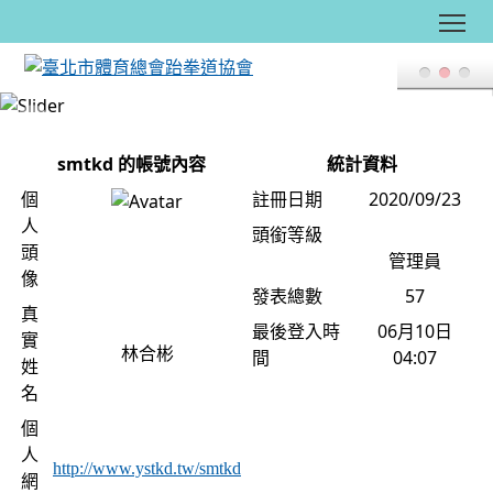
Tog
:::
smtkd 的帳號內容
統計資料
個
註冊日期
2020/09/23
人
頭銜等級
頭
管理員
像
發表總數
57
真
最後登入時
06月10日
實
林合彬
間
04:07
姓
名
個
人
http://www.ystkd.tw/smtkd
網