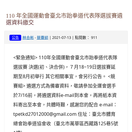
110 年全國運動會臺北市跆拳道代表隊選拔賽遴
選資料繳交
-
| 2021-07-13 | 點閱數： 911
林合彬
競賽組
公告
<緊急通知> 110年全國運動會臺北市跆拳道代表隊
選拔賽 決選(初、決合併)，７月18~19日選拔賽延
期至8月初舉行 其它相關事宜，會另行公告。 <競
賽組> 遴選方式為備審資料，敬請參加全運會選手
於7/16前，將遴選資料e-mail到本會，再將紙本資
料寄出至本會，共體時艱，感謝您的配合 e-mail：
tpetkd27012000@gmail.com 住址：臺北市體育
總會跆拳道協會收（臺北市萬華區西藏路125巷5號