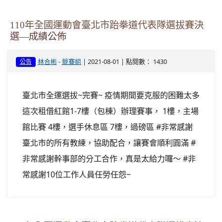
110年全國運動會臺北市跆拳道代表隊選拔賽決
選—成績公佈
-
| 2021-08-01 | 點閱數： 1430
林合彬
競賽組
公告
臺北市全運選拔~完賽~ 疫情期間要克服的困難太多
這次租借紅館1-7樓（包棟）辦理賽事， 1樓，主場
館比賽 4樓，選手休息區 7樓，過磅區 #非常感謝
臺北市的所有教練，協助配合，讓賽會順利圓滿 #
非常感謝幹事部的分工合作，真是太給力囉～ #非
常感謝10位工作人員任勞任怨~