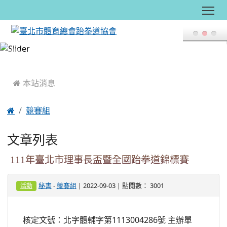
Tog
:::
 本站消息

競賽組
文章列表
111年臺北市理事長盃暨全國跆拳道錦標賽
-
| 2022-09-03 | 點閱數： 3001
秘書
競賽組
活動
核定文號：北字體輔字第1113004286號 主辦單