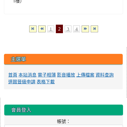
1樓）
2
1
3
4
:::
主選單
首頁
本站消息
電子相簿
影音播放
上傳檔案
資料查詢
道館晉級申請
表格下載
:::
會員登入
帳號：