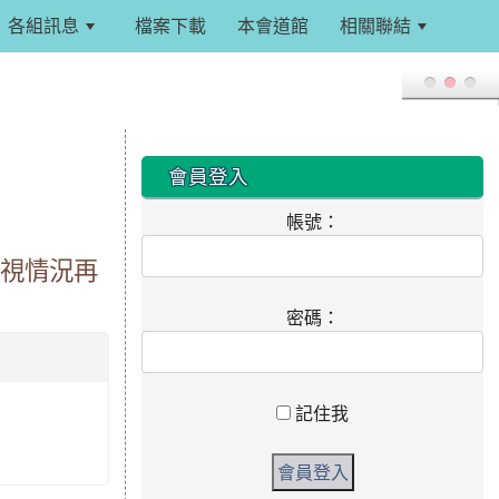
各組訊息
檔案下載
本會道館
相關聯結
:::
:::
會員登入
帳號：
。視情況再
密碼：
記住我