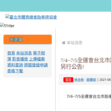
:::
:::
主選單
 本站消息
首頁
本站消息
電子相
簿
影音播放
上傳檔案
7/4~7/5全運會
資料查詢
道館晉級申請
另行公告!
表格下載
-
| 2021-0
林合彬
競賽組
緊急
7/4~7/5全運會台北