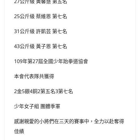
109年第27屆全國少年跆拳道協會
本會代表隊共獲得
2金5銀4銅2第五名3第七名
少年女子組 團體季軍
感謝親愛的小將們在三天的賽事中，全力以赴奪得
佳績
感謝帶隊教練及訓練組為期將近一個月的集訓
以及賽事過程中北市教練與帶隊教練團的完美配合
此次賽會劃下完美的句點
下週即將換青少年小將們出賽，延續著全少小將的