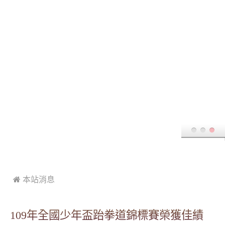
Tog
:::
 本站消息
109年全國少年盃跆拳道錦標賽榮獲佳績
-
| 2020-09-06 | 點閱數： 1953
林合彬
競賽組
活動
賽程結束～
image
恭喜本會代表隊的得
獎選手