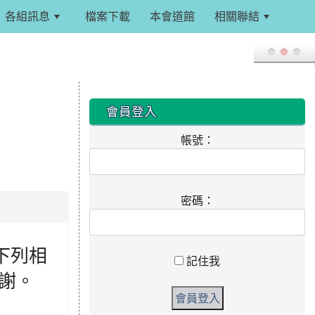
各組訊息
檔案下載
本會道館
相關聯結
:::